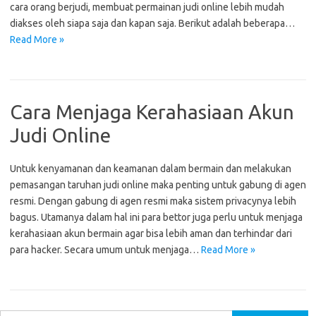
cara orang berjudi, membuat permainan judi online lebih mudah
diakses oleh siapa saja dan kapan saja. Berikut adalah beberapa…
Read More »
Cara Menjaga Kerahasiaan Akun
Judi Online
Untuk kenyamanan dan keamanan dalam bermain dan melakukan
pemasangan taruhan judi online maka penting untuk gabung di agen
resmi. Dengan gabung di agen resmi maka sistem privacynya lebih
bagus. Utamanya dalam hal ini para bettor juga perlu untuk menjaga
kerahasiaan akun bermain agar bisa lebih aman dan terhindar dari
para hacker. Secara umum untuk menjaga…
Read More »