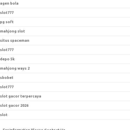
agen bola
slot777
pg soft
mahjong slot
situs spaceman
slot777
depo 5k
mahjong ways 2
sbobet
slot777
slot gacor terpercaya
slot gacor 2026
slot