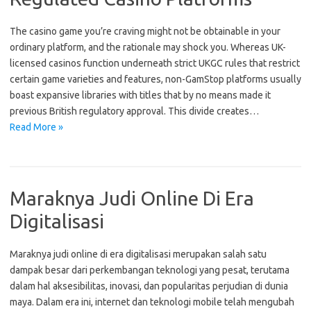
The casino game you’re craving might not be obtainable in your
ordinary platform, and the rationale may shock you. Whereas UK-
licensed casinos function underneath strict UKGC rules that restrict
certain game varieties and features, non-GamStop platforms usually
boast expansive libraries with titles that by no means made it
previous British regulatory approval. This divide creates…
Read More »
Maraknya Judi Online Di Era
Digitalisasi
Maraknya judi online di era digitalisasi merupakan salah satu
dampak besar dari perkembangan teknologi yang pesat, terutama
dalam hal aksesibilitas, inovasi, dan popularitas perjudian di dunia
maya. Dalam era ini, internet dan teknologi mobile telah mengubah