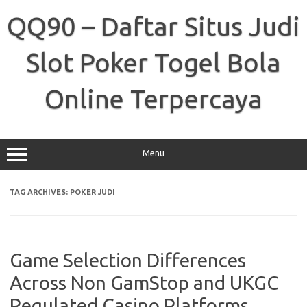
Skip
to
QQ90 – Daftar Situs Judi
content
Slot Poker Togel Bola
Online Terpercaya
Menu
TAG ARCHIVES:
POKER JUDI
Game Selection Differences
Across Non GamStop and UKGC
Regulated Casino Platforms