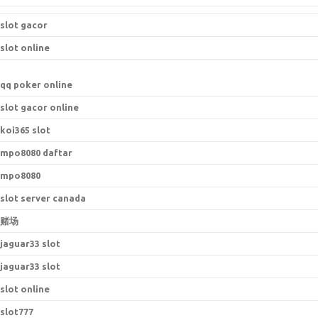
slot gacor
slot online
qq poker online
slot gacor online
koi365 slot
mpo8080 daftar
mpo8080
slot server canada
赌场
jaguar33 slot
jaguar33 slot
slot online
slot777