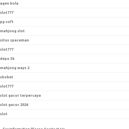
agen bola
slot777
pg soft
mahjong slot
situs spaceman
slot777
depo 5k
mahjong ways 2
sbobet
slot777
slot gacor terpercaya
slot gacor 2026
slot