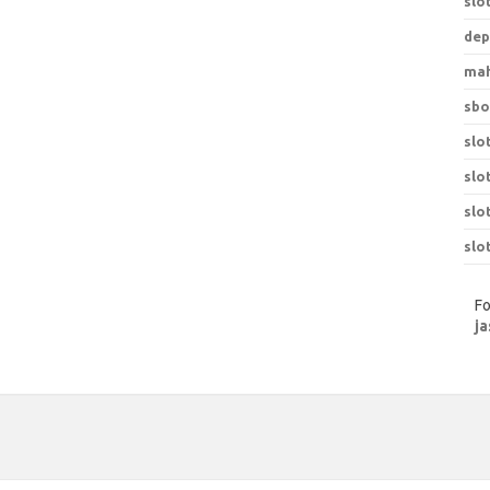
slo
dep
mah
sbo
slo
slo
slo
slo
Fo
ja