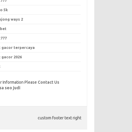
t777
o 5k
jong ways 2
bet
t777
t gacor terpercaya
t gacor 2026
t
r Information Please
Contact Us
sa seo judi
custom footer text right