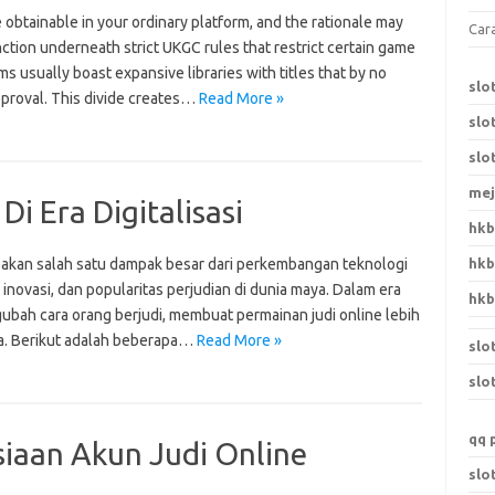
obtainable in your ordinary platform, and the rationale may
Car
tion underneath strict UKGC rules that restrict certain game
s usually boast expansive libraries with titles that by no
slo
pproval. This divide creates…
Read More »
slo
slo
mej
i Era Digitalisasi
hk
rupakan salah satu dampak besar dari perkembangan teknologi
hk
 inovasi, dan popularitas perjudian di dunia maya. Dalam era
hk
gubah cara orang berjudi, membuat permainan judi online lebih
ja. Berikut adalah beberapa…
Read More »
slo
slo
qq 
iaan Akun Judi Online
slo