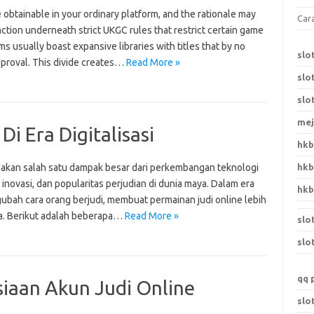
obtainable in your ordinary platform, and the rationale may
Car
tion underneath strict UKGC rules that restrict certain game
s usually boast expansive libraries with titles that by no
slo
pproval. This divide creates…
Read More »
slo
slo
mej
i Era Digitalisasi
hk
rupakan salah satu dampak besar dari perkembangan teknologi
hk
 inovasi, dan popularitas perjudian di dunia maya. Dalam era
hk
gubah cara orang berjudi, membuat permainan judi online lebih
ja. Berikut adalah beberapa…
Read More »
slo
slo
qq 
iaan Akun Judi Online
slo