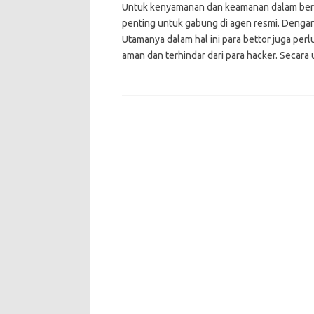
Untuk kenyamanan dan keamanan dalam berm
penting untuk gabung di agen resmi. Dengan
Utamanya dalam hal ini para bettor juga per
aman dan terhindar dari para hacker. Seca