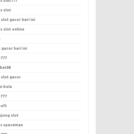
us slot777
us slot
k slot gacor hari ini
us slot online
t
t gacor hari ini
t777
bet88
k slot gacor
n bola
t777
soft
jong slot
us spaceman