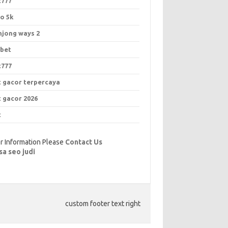
t777
o 5k
jong ways 2
bet
t777
t gacor terpercaya
t gacor 2026
t
r Information Please
Contact Us
sa seo judi
custom footer text right