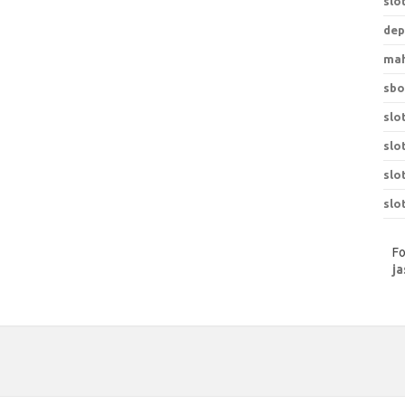
slo
dep
mah
sbo
slo
slo
slo
slo
Fo
ja