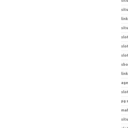
sit
sit
lin
sit
slo
slo
slo
sbo
lin
age
slo
pg 
mah
sit