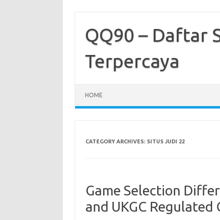
Skip
to
content
QQ90 – Daftar S
Terpercaya
HOME
CATEGORY ARCHIVES:
SITUS JUDI 22
Game Selection Diffe
and UKGC Regulated 