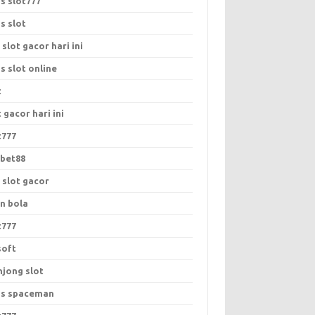
us slot777
us slot
k slot gacor hari ini
us slot online
t
t gacor hari ini
t777
bet88
k slot gacor
n bola
t777
soft
jong slot
us spaceman