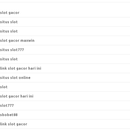
slot gacor
situs slot
situs slot
slot gacor maxwin
situs slot777
situs slot
link slot gacor hari ini
situs slot online
slot
slot gacor hari ini
slot777
sbobet88
link slot gacor