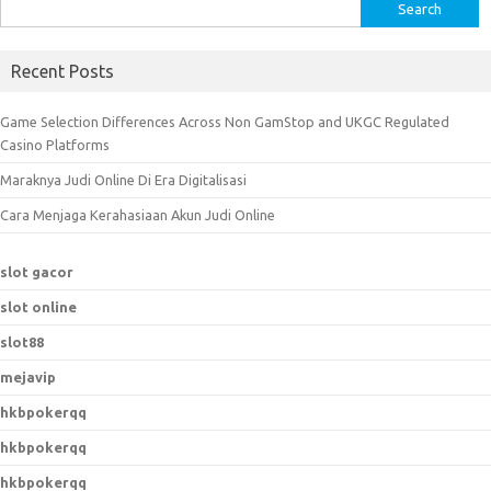
S
e
a
Recent Posts
r
c
Game Selection Differences Across Non GamStop and UKGC Regulated
h
Casino Platforms
f
Maraknya Judi Online Di Era Digitalisasi
o
r
Cara Menjaga Kerahasiaan Akun Judi Online
:
slot gacor
slot online
slot88
mejavip
hkbpokerqq
hkbpokerqq
hkbpokerqq