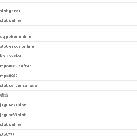
slot gacor
slot online
qq poker online
slot gacor online
koi365 slot
mpo8080 daftar
mpo8080
slot server canada
赌场
jaguar33 slot
jaguar33 slot
slot online
slot777