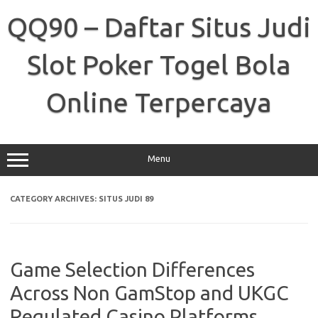
Skip
to
QQ90 – Daftar Situs Judi
content
Slot Poker Togel Bola
Online Terpercaya
Menu
CATEGORY ARCHIVES:
SITUS JUDI 89
Game Selection Differences
Across Non GamStop and UKGC
Regulated Casino Platforms