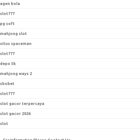
agen bola
slot777
pg soft
mahjong slot
situs spaceman
slot777
depo 5k
mahjong ways 2
sbobet
slot777
slot gacor terpercaya
slot gacor 2026
slot