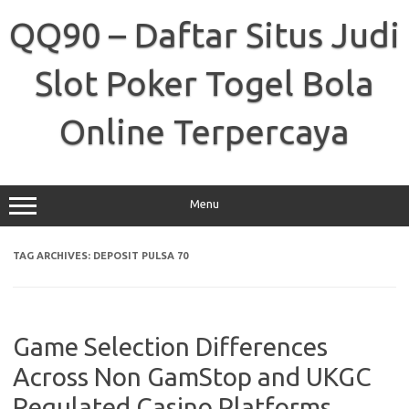
Skip
to
QQ90 – Daftar Situs Judi
content
Slot Poker Togel Bola
Online Terpercaya
Menu
TAG ARCHIVES:
DEPOSIT PULSA 70
Game Selection Differences
Across Non GamStop and UKGC
Regulated Casino Platforms