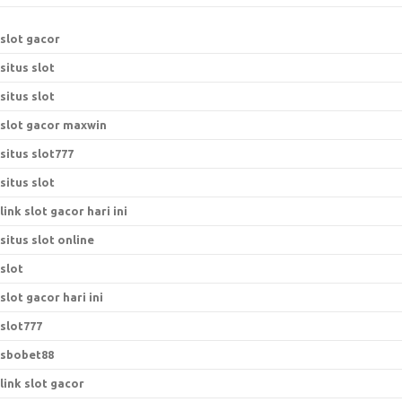
slot gacor
situs slot
situs slot
slot gacor maxwin
situs slot777
situs slot
link slot gacor hari ini
situs slot online
slot
slot gacor hari ini
slot777
sbobet88
link slot gacor