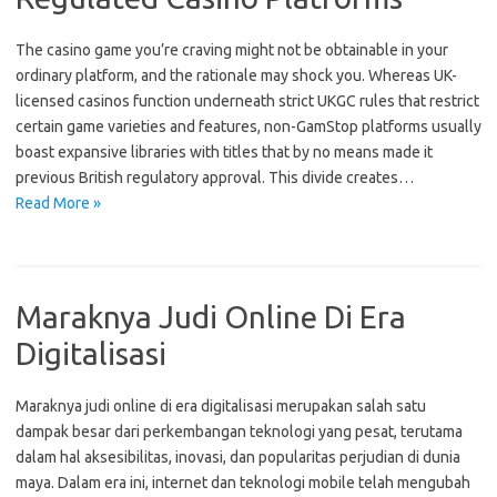
The casino game you’re craving might not be obtainable in your
ordinary platform, and the rationale may shock you. Whereas UK-
licensed casinos function underneath strict UKGC rules that restrict
certain game varieties and features, non-GamStop platforms usually
boast expansive libraries with titles that by no means made it
previous British regulatory approval. This divide creates…
Read More »
Maraknya Judi Online Di Era
Digitalisasi
Maraknya judi online di era digitalisasi merupakan salah satu
dampak besar dari perkembangan teknologi yang pesat, terutama
dalam hal aksesibilitas, inovasi, dan popularitas perjudian di dunia
maya. Dalam era ini, internet dan teknologi mobile telah mengubah