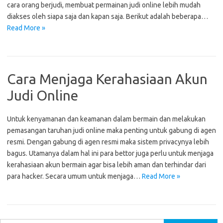
cara orang berjudi, membuat permainan judi online lebih mudah
diakses oleh siapa saja dan kapan saja. Berikut adalah beberapa…
Read More »
Cara Menjaga Kerahasiaan Akun
Judi Online
Untuk kenyamanan dan keamanan dalam bermain dan melakukan
pemasangan taruhan judi online maka penting untuk gabung di agen
resmi. Dengan gabung di agen resmi maka sistem privacynya lebih
bagus. Utamanya dalam hal ini para bettor juga perlu untuk menjaga
kerahasiaan akun bermain agar bisa lebih aman dan terhindar dari
para hacker. Secara umum untuk menjaga…
Read More »