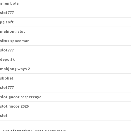
agen bola
slot777
pg soft
mahjong slot
situs spaceman
slot777
depo 5k
mahjong ways 2
sbobet
slot777
slot gacor terpercaya
slot gacor 2026
slot