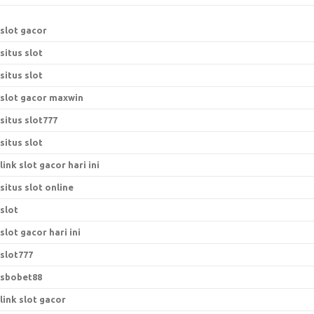
slot gacor
situs slot
situs slot
slot gacor maxwin
situs slot777
situs slot
link slot gacor hari ini
situs slot online
slot
slot gacor hari ini
slot777
sbobet88
link slot gacor