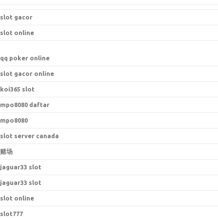
slot gacor
slot online
qq poker online
slot gacor online
koi365 slot
mpo8080 daftar
mpo8080
slot server canada
赌场
jaguar33 slot
jaguar33 slot
slot online
slot777