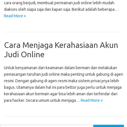
cara orang berjudi, membuat permainan judi online lebih mudah
diakses oleh siapa saja dan kapan saja. Berikut adalah beberapa…
Read More »
Cara Menjaga Kerahasiaan Akun
Judi Online
Untuk kenyamanan dan keamanan dalam bermain dan melakukan
pemasangan taruhan judi online maka penting untuk gabung di agen
resmi. Dengan gabung di agen resmi maka sistem privacynya lebih
bagus. Utamanya dalam hal ini para bettor juga perlu untuk menjaga
kerahasiaan akun bermain agar bisa lebih aman dan terhindar dari
para hacker. Secara umum untuk menjaga…
Read More »