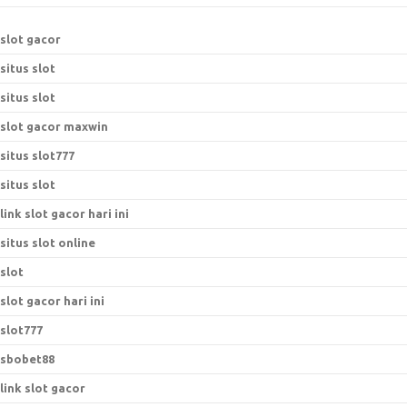
slot gacor
situs slot
situs slot
slot gacor maxwin
situs slot777
situs slot
link slot gacor hari ini
situs slot online
slot
slot gacor hari ini
slot777
sbobet88
link slot gacor