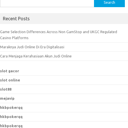
S
e
a
Recent Posts
r
c
Game Selection Differences Across Non GamStop and UKGC Regulated
h
Casino Platforms
f
Maraknya Judi Online Di Era Digitalisasi
o
r
Cara Menjaga Kerahasiaan Akun Judi Online
:
slot gacor
slot online
slot88
mejavip
hkbpokerqq
hkbpokerqq
hkbpokerqq