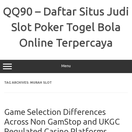
Skip
to
QQ90 – Daftar Situs Judi
content
Slot Poker Togel Bola
Online Terpercaya
Menu
TAG ARCHIVES:
MURAH SLOT
Game Selection Differences
Across Non GamStop and UKGC
Regulated Casino Platforms