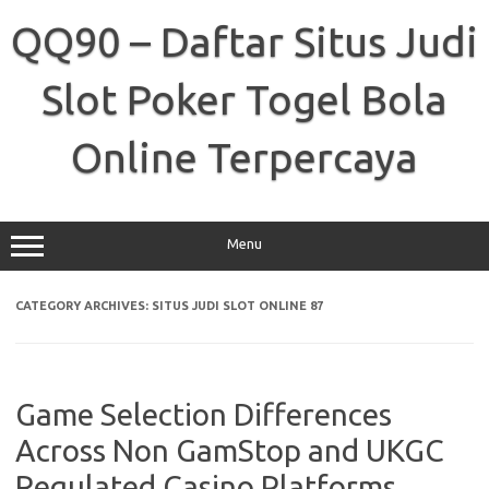
Skip
to
QQ90 – Daftar Situs Judi
content
Slot Poker Togel Bola
Online Terpercaya
Menu
CATEGORY ARCHIVES:
SITUS JUDI SLOT ONLINE 87
Game Selection Differences
Across Non GamStop and UKGC
Regulated Casino Platforms