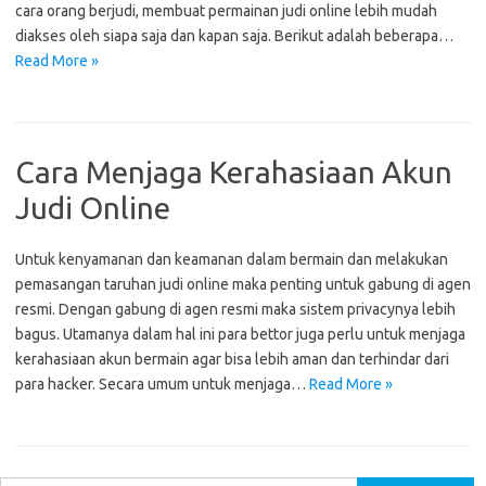
cara orang berjudi, membuat permainan judi online lebih mudah
diakses oleh siapa saja dan kapan saja. Berikut adalah beberapa…
Read More »
Cara Menjaga Kerahasiaan Akun
Judi Online
Untuk kenyamanan dan keamanan dalam bermain dan melakukan
pemasangan taruhan judi online maka penting untuk gabung di agen
resmi. Dengan gabung di agen resmi maka sistem privacynya lebih
bagus. Utamanya dalam hal ini para bettor juga perlu untuk menjaga
kerahasiaan akun bermain agar bisa lebih aman dan terhindar dari
para hacker. Secara umum untuk menjaga…
Read More »