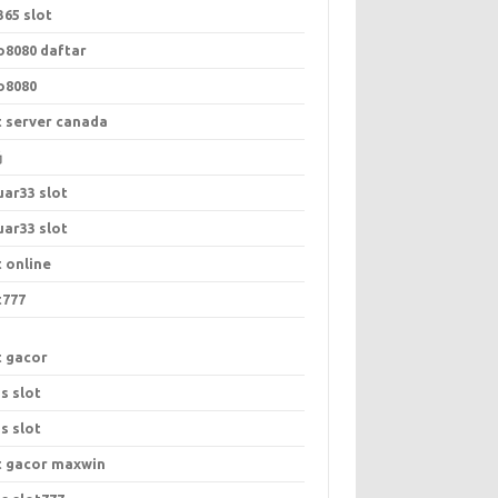
365 slot
8080 daftar
o8080
t server canada
场
uar33 slot
uar33 slot
t online
t777
t gacor
us slot
us slot
t gacor maxwin