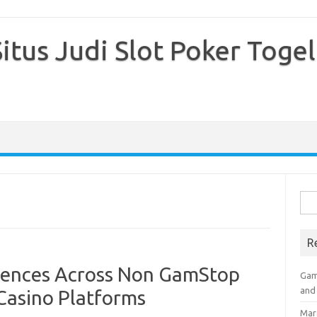
itus Judi Slot Poker Togel
Sea
for:
R
rences Across Non GamStop
Gam
and
Casino Platforms
Mara