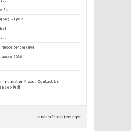
t777
o 5k
jong ways 2
bet
t777
t gacor terpercaya
t gacor 2026
t
r Information Please
Contact Us
sa seo judi
custom footer text right