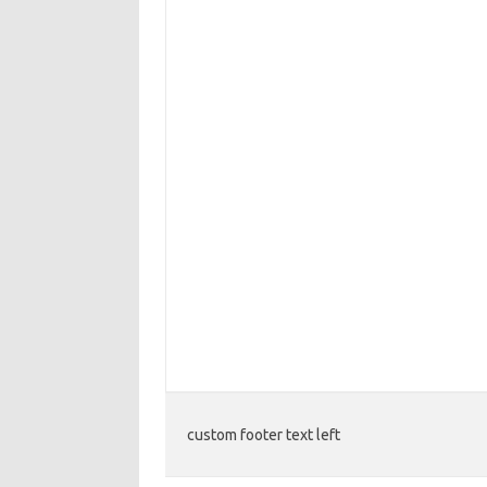
custom footer text left