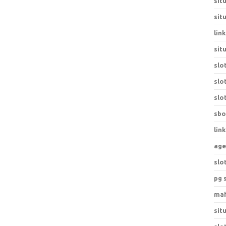
sit
sit
lin
sit
slo
slo
slo
sbo
lin
age
slo
pg 
mah
sit