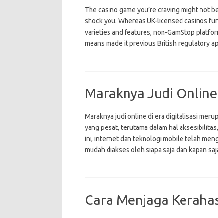
The casino game you’re craving might not be 
shock you. Whereas UK-licensed casinos func
varieties and features, non-GamStop platform
means made it previous British regulatory a
Maraknya Judi Online D
Maraknya judi online di era digitalisasi me
yang pesat, terutama dalam hal aksesibilitas,
ini, internet dan teknologi mobile telah men
mudah diakses oleh siapa saja dan kapan sa
Cara Menjaga Kerahas