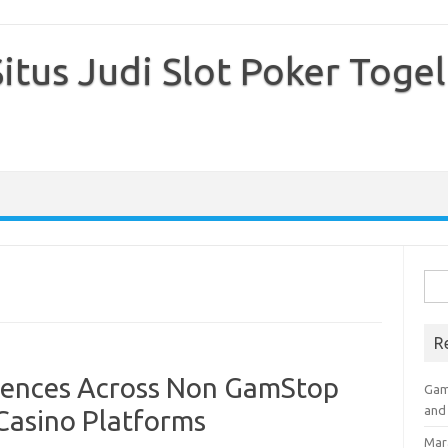
itus Judi Slot Poker Togel
Sea
for:
R
rences Across Non GamStop
Gam
and
Casino Platforms
Mara