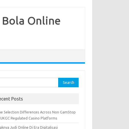
 Bola Online
rch
ecent Posts
e Selection Differences Across Non GamStop
 UKGC Regulated Casino Platforms
knya Judi Online Di Era Digitalisasi