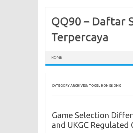
Skip
to
content
QQ90 – Daftar S
Terpercaya
HOME
CATEGORY ARCHIVES:
TOGEL HONGĶONG
Game Selection Diffe
and UKGC Regulated 