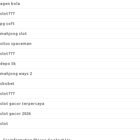
agen bola
slot777
pg soft
mahjong slot
situs spaceman
slot777
depo 5k
mahjong ways 2
sbobet
slot777
slot gacor terpercaya
slot gacor 2026
slot