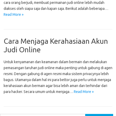
cara orang berjudi, membuat permainan judi online lebih mudah
diakses oleh siapa saja dan kapan saja. Berikut adalah beberapa…
Read More »
Cara Menjaga Kerahasiaan Akun
Judi Online
Untuk kenyamanan dan keamanan dalam bermain dan melakukan
pemasangan taruhan judi online maka penting untuk gabung di agen
resmi. Dengan gabung di agen resmi maka sistem privacynya lebih
bagus. Utamanya dalam hal ini para bettor juga perlu untuk menjaga
kerahasiaan akun bermain agar bisa lebih aman dan terhindar dari
para hacker. Secara umum untuk menjaga…
Read More »