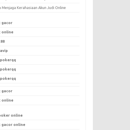
a Menjaga Kerahasiaan Akun Judi Online
t gacor
t online
t88
avip
bpokerqq
bpokerqq
bpokerqq
t gacor
t online
poker online
t gacor online