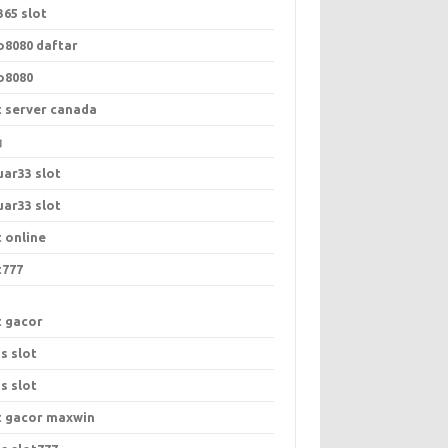
365 slot
8080 daftar
o8080
t server canada
场
uar33 slot
uar33 slot
t online
t777
t gacor
us slot
us slot
t gacor maxwin