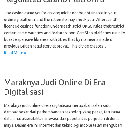
The casino game you’re craving might not be obtainable in your
ordinary platform, and the rationale may shock you. Whereas UK-
licensed casinos function underneath strict UKGC rules that restrict
certain game varieties and features, non-GamStop platforms usually
boast expansive libraries with titles that by no means made it
previous British regulatory approval. This divide creates…
Read More »
Maraknya Judi Online Di Era
Digitalisasi
Maraknya judi online di era digitalisasi merupakan salah satu
dampak besar dari perkembangan teknologi yang pesat, terutama
dalam hal aksesibilitas, inovasi, dan popularitas perjudian di dunia
maya. Dalam era ini, internet dan teknologi mobile telah mengubah