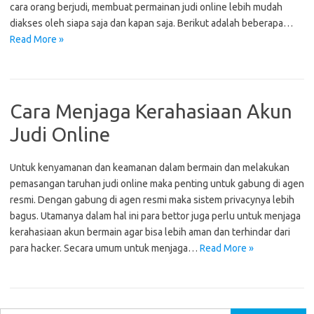
cara orang berjudi, membuat permainan judi online lebih mudah
diakses oleh siapa saja dan kapan saja. Berikut adalah beberapa…
Read More »
Cara Menjaga Kerahasiaan Akun
Judi Online
Untuk kenyamanan dan keamanan dalam bermain dan melakukan
pemasangan taruhan judi online maka penting untuk gabung di agen
resmi. Dengan gabung di agen resmi maka sistem privacynya lebih
bagus. Utamanya dalam hal ini para bettor juga perlu untuk menjaga
kerahasiaan akun bermain agar bisa lebih aman dan terhindar dari
para hacker. Secara umum untuk menjaga…
Read More »