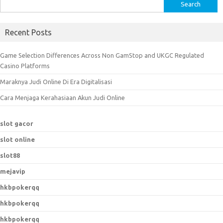
S
e
a
Recent Posts
r
c
Game Selection Differences Across Non GamStop and UKGC Regulated
h
Casino Platforms
f
Maraknya Judi Online Di Era Digitalisasi
o
r
Cara Menjaga Kerahasiaan Akun Judi Online
:
slot gacor
slot online
slot88
mejavip
hkbpokerqq
hkbpokerqq
hkbpokerqq