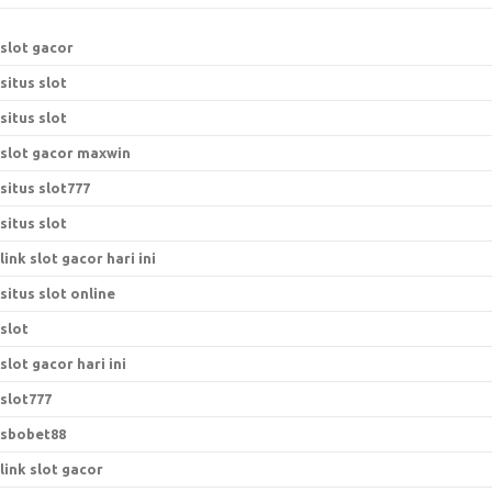
slot gacor
situs slot
situs slot
slot gacor maxwin
situs slot777
situs slot
link slot gacor hari ini
situs slot online
slot
slot gacor hari ini
slot777
sbobet88
link slot gacor