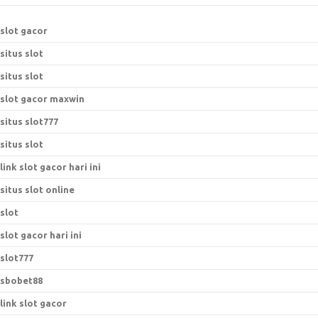
slot gacor
situs slot
situs slot
slot gacor maxwin
situs slot777
situs slot
link slot gacor hari ini
situs slot online
slot
slot gacor hari ini
slot777
sbobet88
link slot gacor