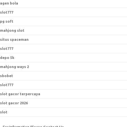
agen bola
slot777
pg soft
mahjong slot
situs spaceman
slot777
depo 5k
mahjong ways 2
sbobet
slot777
slot gacor terpercaya
slot gacor 2026
slot