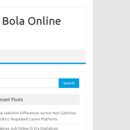
 Bola Online
rch
ecent Posts
e Selection Differences Across Non GamStop
 UKGC Regulated Casino Platforms
knya Judi Online Di Era Digitalisasi