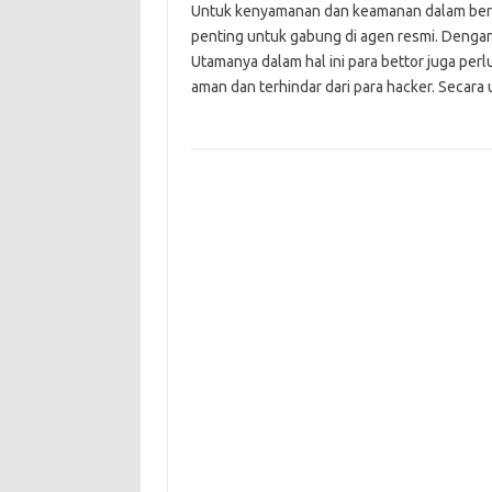
Untuk kenyamanan dan keamanan dalam berm
penting untuk gabung di agen resmi. Dengan
Utamanya dalam hal ini para bettor juga per
aman dan terhindar dari para hacker. Seca