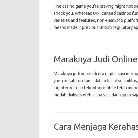
The casino game you’re craving might not be 
shock you. Whereas UK-licensed casinos func
varieties and features, non-GamStop platform
means made it previous British regulatory a
Maraknya Judi Online D
Maraknya judi online di era digitalisasi me
yang pesat, terutama dalam hal aksesibilitas,
ini, internet dan teknologi mobile telah men
mudah diakses oleh siapa saja dan kapan sa
Cara Menjaga Kerahas