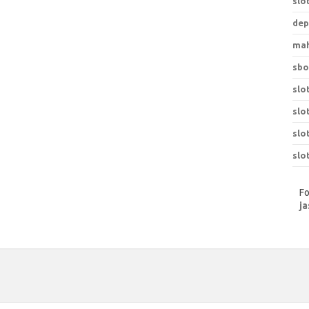
slo
dep
mah
sbo
slo
slo
slo
slo
Fo
ja