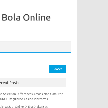
 Bola Online
rch
ecent Posts
e Selection Differences Across Non GamStop
 UKGC Regulated Casino Platforms
knya Judi Online Di Era Digitalisasi