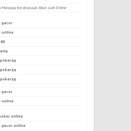
a Menjaga Kerahasiaan Akun Judi Online
t gacor
t online
t88
avip
bpokerqq
bpokerqq
bpokerqq
t gacor
t online
poker online
t gacor online