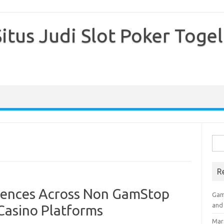
itus Judi Slot Poker Togel
Sea
for:
R
rences Across Non GamStop
Gam
and
Casino Platforms
Mara