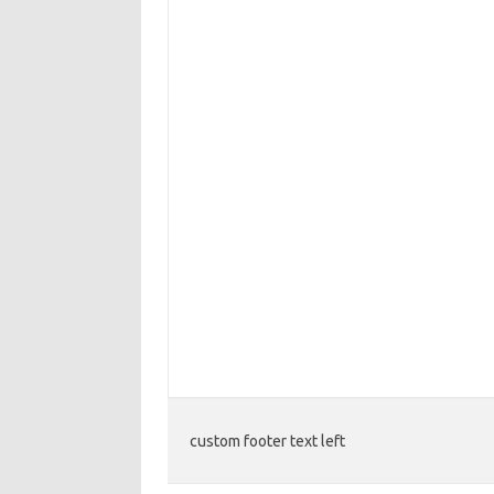
custom footer text left