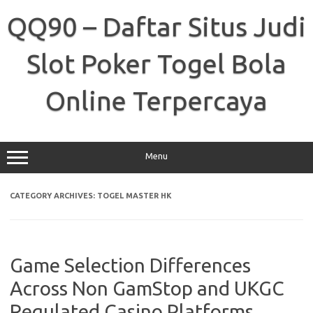
Skip
to
QQ90 – Daftar Situs Judi
content
Slot Poker Togel Bola
Online Terpercaya
Menu
CATEGORY ARCHIVES:
TOGEL MASTER HK
Game Selection Differences
Across Non GamStop and UKGC
Regulated Casino Platforms