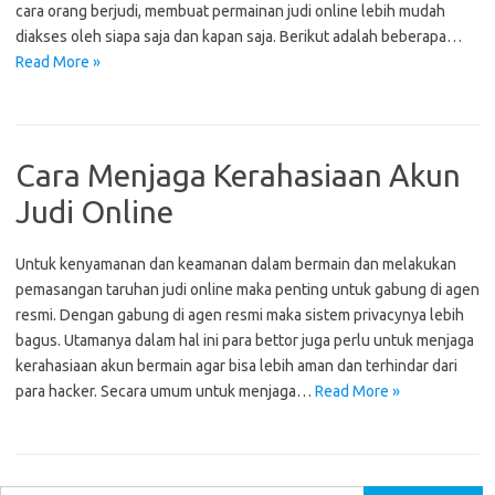
cara orang berjudi, membuat permainan judi online lebih mudah
diakses oleh siapa saja dan kapan saja. Berikut adalah beberapa…
Read More »
Cara Menjaga Kerahasiaan Akun
Judi Online
Untuk kenyamanan dan keamanan dalam bermain dan melakukan
pemasangan taruhan judi online maka penting untuk gabung di agen
resmi. Dengan gabung di agen resmi maka sistem privacynya lebih
bagus. Utamanya dalam hal ini para bettor juga perlu untuk menjaga
kerahasiaan akun bermain agar bisa lebih aman dan terhindar dari
para hacker. Secara umum untuk menjaga…
Read More »