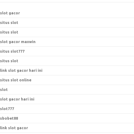
slot gacor
situs slot
situs slot
slot gacor maxwin
situs slot777
situs slot
link slot gacor hari ini
situs slot online
slot
slot gacor hari ini
slot777
sbobet88
link slot gacor