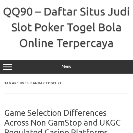
Skip
to
QQ90 – Daftar Situs Judi
content
Slot Poker Togel Bola
Online Terpercaya
Menu
TAG ARCHIVES:
BANDAR TOGEL 21
Game Selection Differences
Across Non GamStop and UKGC
Regulated Casino Platforms