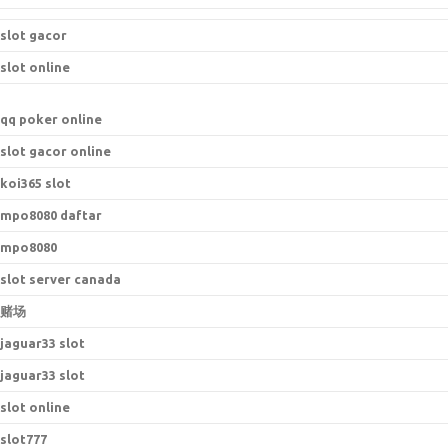
slot gacor
slot online
qq poker online
slot gacor online
koi365 slot
mpo8080 daftar
mpo8080
slot server canada
赌场
jaguar33 slot
jaguar33 slot
slot online
slot777