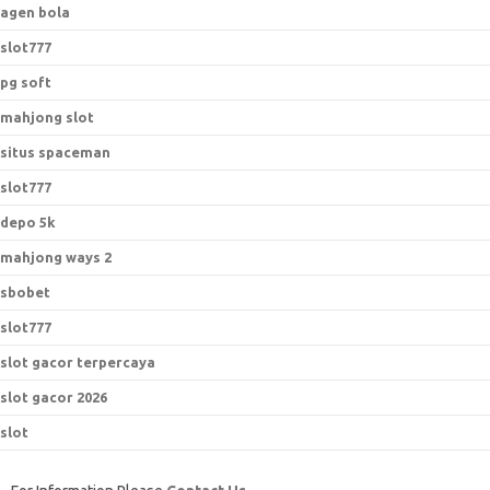
agen bola
slot777
pg soft
mahjong slot
situs spaceman
slot777
depo 5k
mahjong ways 2
sbobet
slot777
slot gacor terpercaya
slot gacor 2026
slot