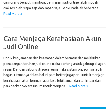
cara orang berjudi, membuat permainan judi online lebih mudah
diakses oleh siapa saja dan kapan saja. Berikut adalah beberapa…
Read More »
Cara Menjaga Kerahasiaan Akun
Judi Online
Untuk kenyamanan dan keamanan dalam bermain dan melakukan
pemasangan taruhan judi online maka penting untuk gabung di agen
resmi. Dengan gabung di agen resmi maka sistem privacynya lebih
bagus. Utamanya dalam hal ini para bettor juga perlu untuk menjaga
kerahasiaan akun bermain agar bisa lebih aman dan terhindar dari
para hacker. Secara umum untuk menjaga…
Read More »