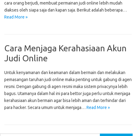
cara orang berjudi, membuat permainan judi online lebih mudah
diakses oleh siapa saja dan kapan saja. Berikut adalah beberapa…
Read More »
Cara Menjaga Kerahasiaan Akun
Judi Online
Untuk kenyamanan dan keamanan dalam bermain dan melakukan
pemasangan taruhan judi online maka penting untuk gabung di agen
resmi. Dengan gabung di agen resmi maka sistem privacynya lebih
bagus. Utamanya dalam hal ini para bettor juga perlu untuk menjaga
kerahasiaan akun bermain agar bisa lebih aman dan terhindar dari
para hacker. Secara umum untuk menjaga…
Read More »