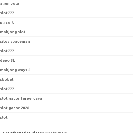
agen bola
slot777
pg soft
mahjong slot
situs spaceman
slot777
depo 5k
mahjong ways 2
sbobet
slot777
slot gacor terpercaya
slot gacor 2026
slot