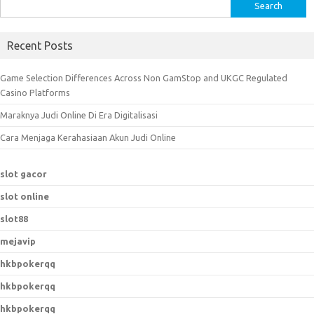
S
e
a
Recent Posts
r
c
Game Selection Differences Across Non GamStop and UKGC Regulated
h
Casino Platforms
f
Maraknya Judi Online Di Era Digitalisasi
o
r
Cara Menjaga Kerahasiaan Akun Judi Online
:
slot gacor
slot online
slot88
mejavip
hkbpokerqq
hkbpokerqq
hkbpokerqq