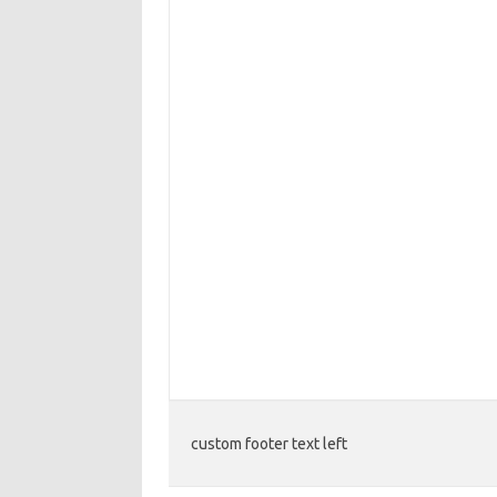
custom footer text left