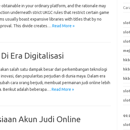
obtainable in your ordinary platform, and the rationale may
Car
tion underneath strict UKGC rules that restrict certain game
s usually boast expansive libraries with titles that by no
slo
pproval. This divide creates…
Read More »
slo
slo
mej
i Era Digitalisasi
hk
rupakan salah satu dampak besar dari perkembangan teknologi
hk
 inovasi, dan popularitas perjudian di dunia maya. Dalam era
hk
gubah cara orang berjudi, membuat permainan judi online lebih
ja. Berikut adalah beberapa…
Read More »
slo
slo
qq 
iaan Akun Judi Online
slo