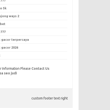
t777
o 5k
jong ways 2
bet
t777
t gacor terpercaya
t gacor 2026
t
r Information Please
Contact Us
sa seo judi
custom footer text right