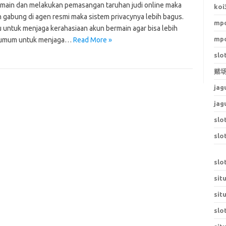
ain dan melakukan pemasangan taruhan judi online maka
koi
 gabung di agen resmi maka sistem privacynya lebih bagus.
mpo
lu untuk menjaga kerahasiaan akun bermain agar bisa lebih
mp
ra umum untuk menjaga…
Read More »
slo
赌
jag
jag
slo
slo
slo
sit
sit
slo