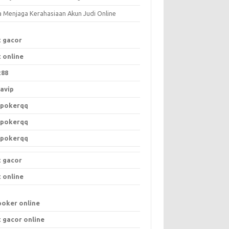
a Menjaga Kerahasiaan Akun Judi Online
t gacor
t online
t88
avip
bpokerqq
bpokerqq
bpokerqq
t gacor
t online
poker online
t gacor online