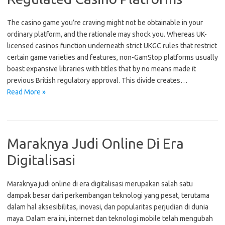
The casino game you’re craving might not be obtainable in your
ordinary platform, and the rationale may shock you. Whereas UK-
licensed casinos function underneath strict UKGC rules that restrict
certain game varieties and features, non-GamStop platforms usually
boast expansive libraries with titles that by no means made it
previous British regulatory approval. This divide creates…
Read More »
Maraknya Judi Online Di Era
Digitalisasi
Maraknya judi online di era digitalisasi merupakan salah satu
dampak besar dari perkembangan teknologi yang pesat, terutama
dalam hal aksesibilitas, inovasi, dan popularitas perjudian di dunia
maya. Dalam era ini, internet dan teknologi mobile telah mengubah