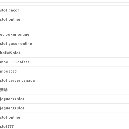
slot gacor
slot online
qq poker online
slot gacor online
koi365 slot
mpo8080 daftar
mpo8080
slot server canada
赌场
jaguar33 slot
jaguar33 slot
slot online
slot777