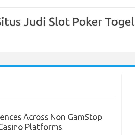
itus Judi Slot Poker Togel
rences Across Non GamStop
Casino Platforms