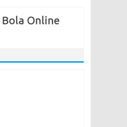
 Bola Online