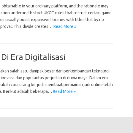
obtainable in your ordinary platform, and the rationale may
tion underneath strict UKGC rules that restrict certain game
s usually boast expansive libraries with titles that by no
pproval. This divide creates…
Read More »
i Era Digitalisasi
rupakan salah satu dampak besar dari perkembangan teknologi
 inovasi, dan popularitas perjudian di dunia maya. Dalam era
gubah cara orang berjudi, membuat permainan judi online lebih
ja. Berikut adalah beberapa…
Read More »