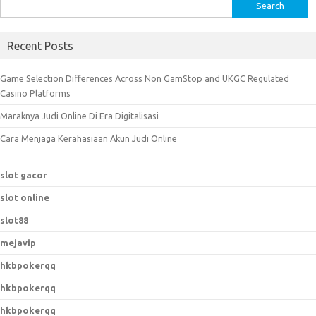
S
e
a
Recent Posts
r
c
Game Selection Differences Across Non GamStop and UKGC Regulated
h
Casino Platforms
f
Maraknya Judi Online Di Era Digitalisasi
o
r
Cara Menjaga Kerahasiaan Akun Judi Online
:
slot gacor
slot online
slot88
mejavip
hkbpokerqq
hkbpokerqq
hkbpokerqq