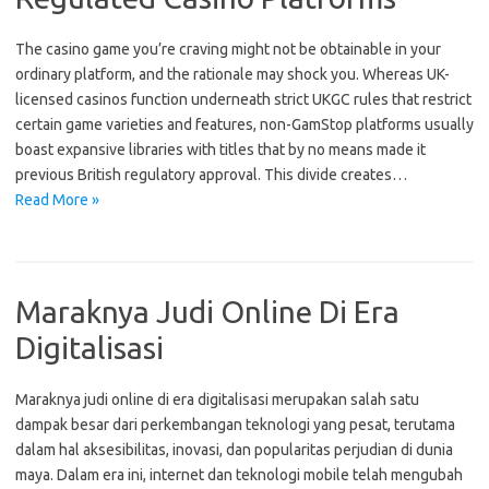
The casino game you’re craving might not be obtainable in your
ordinary platform, and the rationale may shock you. Whereas UK-
licensed casinos function underneath strict UKGC rules that restrict
certain game varieties and features, non-GamStop platforms usually
boast expansive libraries with titles that by no means made it
previous British regulatory approval. This divide creates…
Read More »
Maraknya Judi Online Di Era
Digitalisasi
Maraknya judi online di era digitalisasi merupakan salah satu
dampak besar dari perkembangan teknologi yang pesat, terutama
dalam hal aksesibilitas, inovasi, dan popularitas perjudian di dunia
maya. Dalam era ini, internet dan teknologi mobile telah mengubah