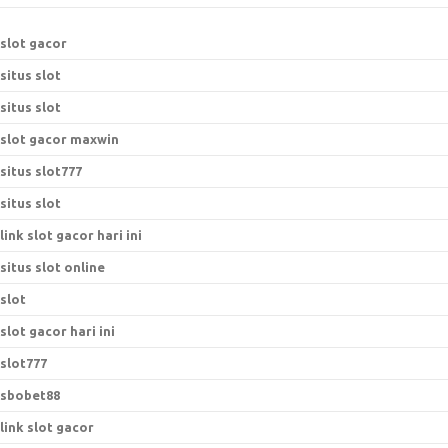
slot gacor
situs slot
situs slot
slot gacor maxwin
situs slot777
situs slot
link slot gacor hari ini
situs slot online
slot
slot gacor hari ini
slot777
sbobet88
link slot gacor