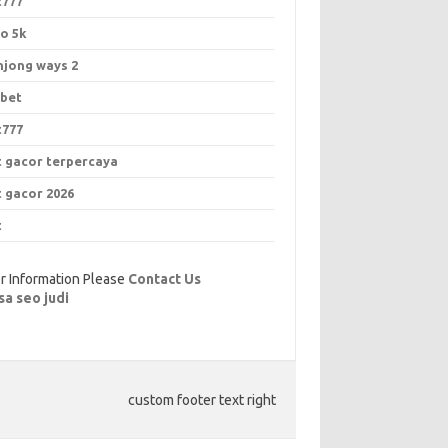
t777
o 5k
jong ways 2
bet
t777
t gacor terpercaya
t gacor 2026
t
r Information Please
Contact Us
sa seo judi
custom footer text right