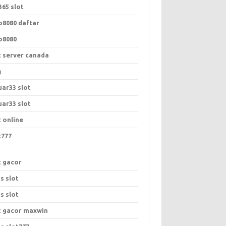
365 slot
8080 daftar
o8080
t server canada
场
uar33 slot
uar33 slot
t online
t777
t gacor
us slot
us slot
t gacor maxwin