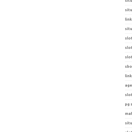
sit
sit
lin
sit
slo
slo
slo
sbo
lin
age
slo
pg 
mah
sit