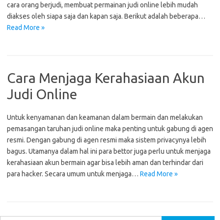
cara orang berjudi, membuat permainan judi online lebih mudah
diakses oleh siapa saja dan kapan saja. Berikut adalah beberapa…
Read More »
Cara Menjaga Kerahasiaan Akun
Judi Online
Untuk kenyamanan dan keamanan dalam bermain dan melakukan
pemasangan taruhan judi online maka penting untuk gabung di agen
resmi. Dengan gabung di agen resmi maka sistem privacynya lebih
bagus. Utamanya dalam hal ini para bettor juga perlu untuk menjaga
kerahasiaan akun bermain agar bisa lebih aman dan terhindar dari
para hacker. Secara umum untuk menjaga…
Read More »