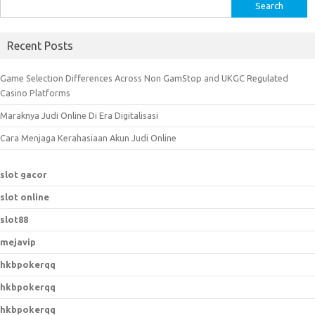
S
e
a
Recent Posts
r
c
Game Selection Differences Across Non GamStop and UKGC Regulated
h
Casino Platforms
f
Maraknya Judi Online Di Era Digitalisasi
o
r
Cara Menjaga Kerahasiaan Akun Judi Online
:
slot gacor
slot online
slot88
mejavip
hkbpokerqq
hkbpokerqq
hkbpokerqq