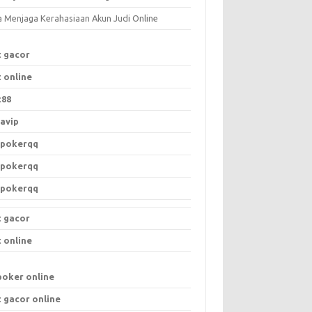
a Menjaga Kerahasiaan Akun Judi Online
t gacor
t online
t88
avip
bpokerqq
bpokerqq
bpokerqq
t gacor
t online
poker online
t gacor online