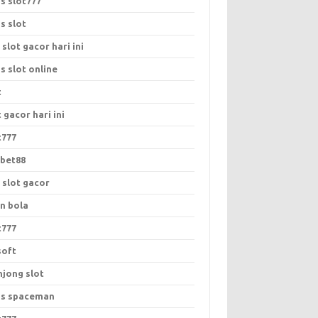
us slot777
us slot
k slot gacor hari ini
us slot online
t
t gacor hari ini
t777
bet88
k slot gacor
n bola
t777
soft
jong slot
us spaceman