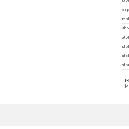
slo
dep
mah
sbo
slo
slo
slo
slo
Fo
ja