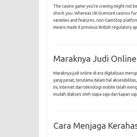
The casino game you’re craving might not be 
shock you. Whereas UK-licensed casinos func
varieties and features, non-GamStop platform
means made it previous British regulatory a
Maraknya Judi Online D
Maraknya judi online di era digitalisasi me
yang pesat, terutama dalam hal aksesibilitas,
ini, internet dan teknologi mobile telah men
mudah diakses oleh siapa saja dan kapan sa
Cara Menjaga Kerahas