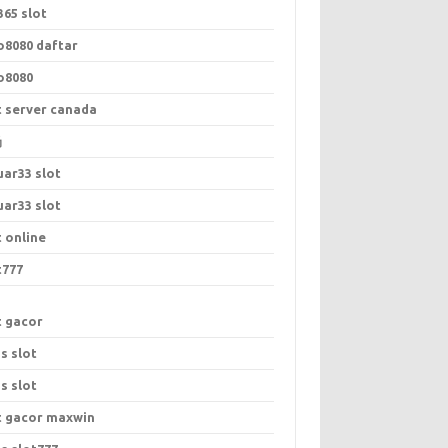
365 slot
8080 daftar
o8080
t server canada
场
uar33 slot
uar33 slot
t online
t777
t gacor
us slot
us slot
t gacor maxwin