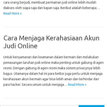
cara orang berjudi, membuat permainan judi online lebih mudah
diakses oleh siapa saja dan kapan saja. Berikut adalah beberapa…
Read More »
Cara Menjaga Kerahasiaan Akun
Judi Online
Untuk kenyamanan dan keamanan dalam bermain dan melakukan
pemasangan taruhan judi online maka penting untuk gabung di agen
resmi. Dengan gabung di agen resmi maka sistem privacynya lebih
bagus. Utamanya dalam hal ini para bettor juga perlu untuk menjaga
kerahasiaan akun bermain agar bisa lebih aman dan terhindar dari
para hacker. Secara umum untuk menjaga…
Read More »