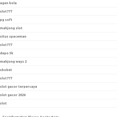
agen bola
slot777
pg soft
mahjong slot
situs spaceman
slot777
depo 5k
mahjong ways 2
sbobet
slot777
slot gacor terpercaya
slot gacor 2026
slot