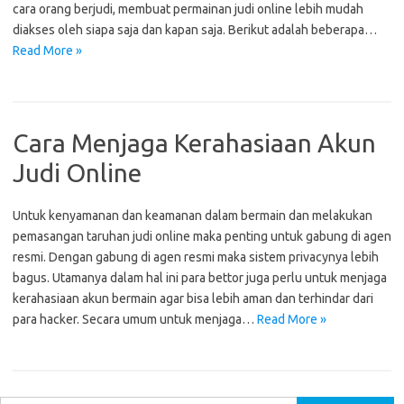
cara orang berjudi, membuat permainan judi online lebih mudah
diakses oleh siapa saja dan kapan saja. Berikut adalah beberapa…
Read More »
Cara Menjaga Kerahasiaan Akun
Judi Online
Untuk kenyamanan dan keamanan dalam bermain dan melakukan
pemasangan taruhan judi online maka penting untuk gabung di agen
resmi. Dengan gabung di agen resmi maka sistem privacynya lebih
bagus. Utamanya dalam hal ini para bettor juga perlu untuk menjaga
kerahasiaan akun bermain agar bisa lebih aman dan terhindar dari
para hacker. Secara umum untuk menjaga…
Read More »