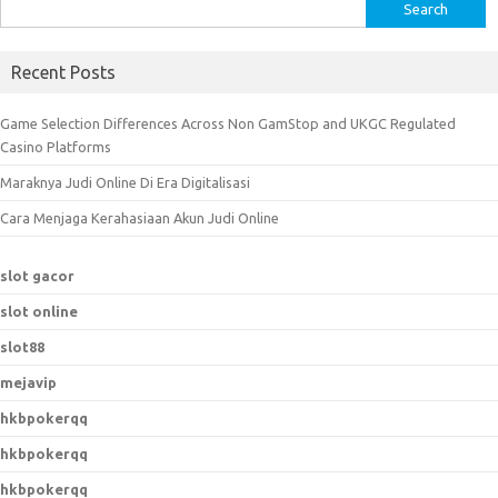
S
e
a
Recent Posts
r
c
Game Selection Differences Across Non GamStop and UKGC Regulated
h
Casino Platforms
f
Maraknya Judi Online Di Era Digitalisasi
o
r
Cara Menjaga Kerahasiaan Akun Judi Online
:
slot gacor
slot online
slot88
mejavip
hkbpokerqq
hkbpokerqq
hkbpokerqq