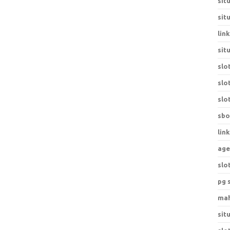
sit
sit
lin
sit
slo
slo
slo
sbo
lin
age
slo
pg 
mah
sit