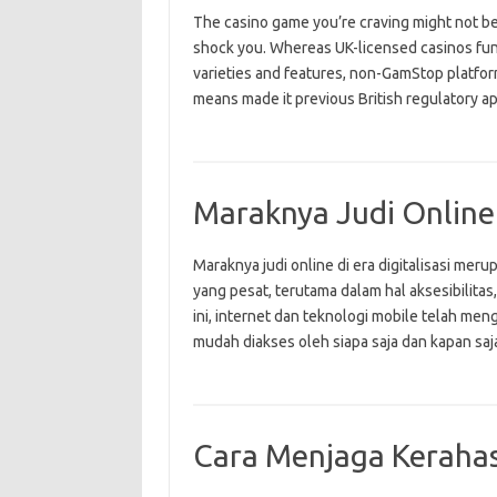
The casino game you’re craving might not be 
shock you. Whereas UK-licensed casinos func
varieties and features, non-GamStop platform
means made it previous British regulatory a
Maraknya Judi Online D
Maraknya judi online di era digitalisasi me
yang pesat, terutama dalam hal aksesibilitas,
ini, internet dan teknologi mobile telah men
mudah diakses oleh siapa saja dan kapan sa
Cara Menjaga Kerahas