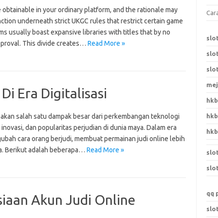
obtainable in your ordinary platform, and the rationale may
Car
tion underneath strict UKGC rules that restrict certain game
s usually boast expansive libraries with titles that by no
slo
pproval. This divide creates…
Read More »
slo
slo
mej
i Era Digitalisasi
hk
rupakan salah satu dampak besar dari perkembangan teknologi
hk
 inovasi, dan popularitas perjudian di dunia maya. Dalam era
hk
gubah cara orang berjudi, membuat permainan judi online lebih
ja. Berikut adalah beberapa…
Read More »
slo
slo
qq 
iaan Akun Judi Online
slo