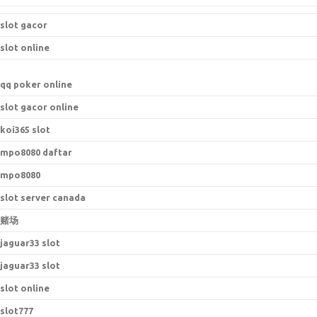
slot gacor
slot online
qq poker online
slot gacor online
koi365 slot
mpo8080 daftar
mpo8080
slot server canada
赌场
jaguar33 slot
jaguar33 slot
slot online
slot777