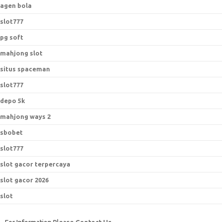
agen bola
slot777
pg soft
mahjong slot
situs spaceman
slot777
depo 5k
mahjong ways 2
sbobet
slot777
slot gacor terpercaya
slot gacor 2026
slot