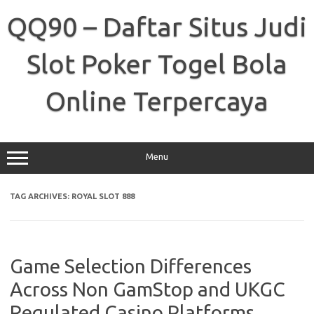
Skip
to
QQ90 – Daftar Situs Judi
content
Slot Poker Togel Bola
Online Terpercaya
Menu
TAG ARCHIVES:
ROYAL SLOT 888
Game Selection Differences
Across Non GamStop and UKGC
Regulated Casino Platforms