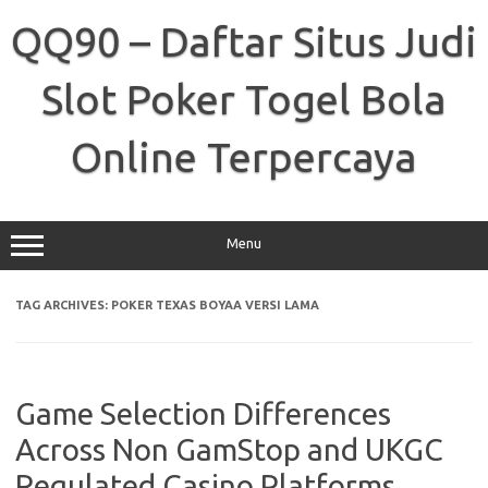
Skip
to
QQ90 – Daftar Situs Judi
content
Slot Poker Togel Bola
Online Terpercaya
Menu
TAG ARCHIVES:
POKER TEXAS BOYAA VERSI LAMA
Game Selection Differences
Across Non GamStop and UKGC
Regulated Casino Platforms