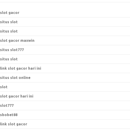
slot gacor
situs slot
situs slot
slot gacor maxwin
situs slot777
situs slot
link slot gacor hari ini
situs slot online
slot
slot gacor hari ini
slot777
sbobet88
link slot gacor