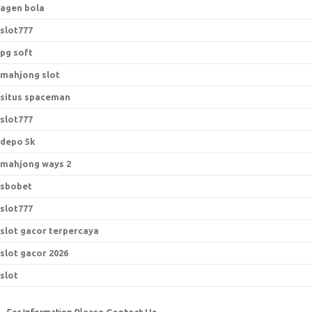
agen bola
slot777
pg soft
mahjong slot
situs spaceman
slot777
depo 5k
mahjong ways 2
sbobet
slot777
slot gacor terpercaya
slot gacor 2026
slot