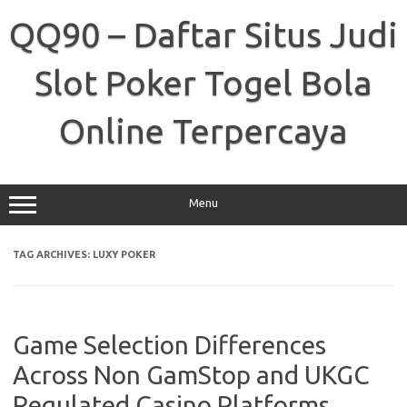
Skip
to
QQ90 – Daftar Situs Judi
content
Slot Poker Togel Bola
Online Terpercaya
Menu
TAG ARCHIVES:
LUXY POKER
Game Selection Differences
Across Non GamStop and UKGC
Regulated Casino Platforms