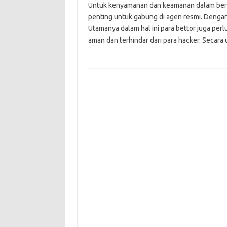
Untuk kenyamanan dan keamanan dalam berm
penting untuk gabung di agen resmi. Dengan
Utamanya dalam hal ini para bettor juga per
aman dan terhindar dari para hacker. Seca