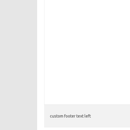
custom footer text left