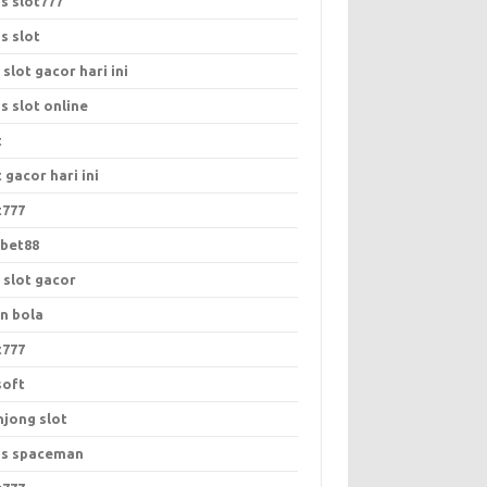
us slot777
us slot
k slot gacor hari ini
us slot online
t
t gacor hari ini
t777
bet88
k slot gacor
n bola
t777
soft
jong slot
us spaceman