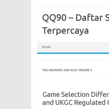
Skip
to
content
QQ90 – Daftar S
Terpercaya
HOME
TAG ARCHIVES:
JUDI SLOT ONLINE 4
Game Selection Diffe
and UKGC Regulated 