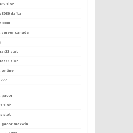
365 slot
8080 daftar
o8080
t server canada
场
uar33 slot
uar33 slot
t online
t777
t gacor
us slot
us slot
t gacor maxwin