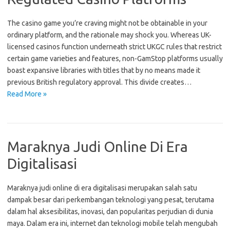
The casino game you’re craving might not be obtainable in your
ordinary platform, and the rationale may shock you. Whereas UK-
licensed casinos function underneath strict UKGC rules that restrict
certain game varieties and features, non-GamStop platforms usually
boast expansive libraries with titles that by no means made it
previous British regulatory approval. This divide creates…
Read More »
Maraknya Judi Online Di Era
Digitalisasi
Maraknya judi online di era digitalisasi merupakan salah satu
dampak besar dari perkembangan teknologi yang pesat, terutama
dalam hal aksesibilitas, inovasi, dan popularitas perjudian di dunia
maya. Dalam era ini, internet dan teknologi mobile telah mengubah