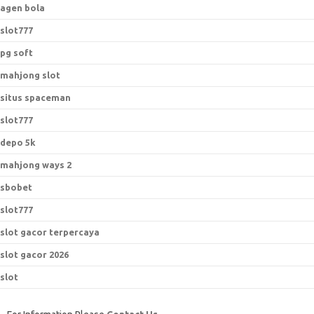
agen bola
slot777
pg soft
mahjong slot
situs spaceman
slot777
depo 5k
mahjong ways 2
sbobet
slot777
slot gacor terpercaya
slot gacor 2026
slot