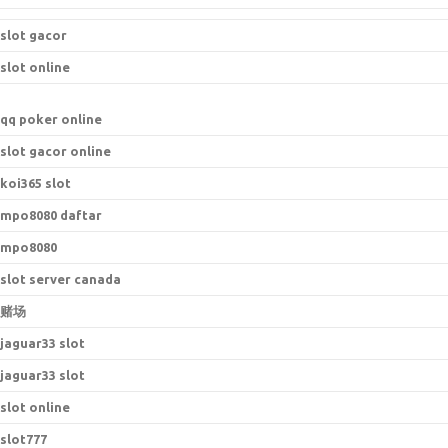
slot gacor
slot online
qq poker online
slot gacor online
koi365 slot
mpo8080 daftar
mpo8080
slot server canada
赌场
jaguar33 slot
jaguar33 slot
slot online
slot777