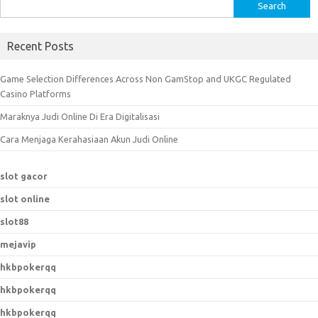
S
e
a
Recent Posts
r
c
Game Selection Differences Across Non GamStop and UKGC Regulated
h
Casino Platforms
f
Maraknya Judi Online Di Era Digitalisasi
o
r
Cara Menjaga Kerahasiaan Akun Judi Online
:
slot gacor
slot online
slot88
mejavip
hkbpokerqq
hkbpokerqq
hkbpokerqq