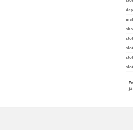
slo
dep
mah
sbo
slo
slo
slo
slo
Fo
ja