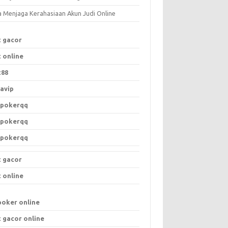
a Menjaga Kerahasiaan Akun Judi Online
t gacor
t online
t88
avip
bpokerqq
bpokerqq
bpokerqq
t gacor
t online
poker online
t gacor online