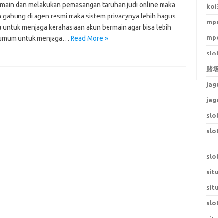
ain dan melakukan pemasangan taruhan judi online maka
koi
 gabung di agen resmi maka sistem privacynya lebih bagus.
mpo
lu untuk menjaga kerahasiaan akun bermain agar bisa lebih
mp
ra umum untuk menjaga…
Read More »
slo
赌
jag
jag
slo
slo
slo
sit
sit
slo