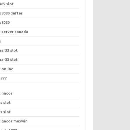
365 slot
8080 daftar
o8080
t server canada
场
uar33 slot
uar33 slot
t online
t777
t gacor
us slot
us slot
t gacor maxwin