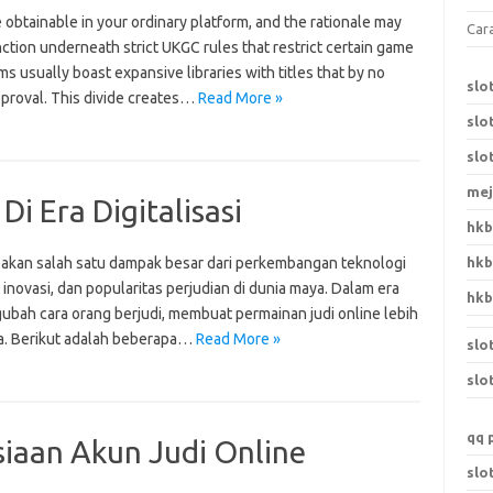
obtainable in your ordinary platform, and the rationale may
Car
tion underneath strict UKGC rules that restrict certain game
s usually boast expansive libraries with titles that by no
slo
pproval. This divide creates…
Read More »
slo
slo
mej
i Era Digitalisasi
hk
rupakan salah satu dampak besar dari perkembangan teknologi
hk
 inovasi, dan popularitas perjudian di dunia maya. Dalam era
hk
gubah cara orang berjudi, membuat permainan judi online lebih
ja. Berikut adalah beberapa…
Read More »
slo
slo
qq 
iaan Akun Judi Online
slo