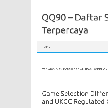
Skip
to
content
QQ90 – Daftar S
Terpercaya
HOME
TAG ARCHIVES:
DOWNLOAD APLIKASI POKER ON
Game Selection Diffe
and UKGC Regulated 