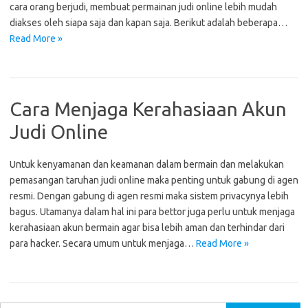
cara orang berjudi, membuat permainan judi online lebih mudah
diakses oleh siapa saja dan kapan saja. Berikut adalah beberapa…
Read More »
Cara Menjaga Kerahasiaan Akun
Judi Online
Untuk kenyamanan dan keamanan dalam bermain dan melakukan
pemasangan taruhan judi online maka penting untuk gabung di agen
resmi. Dengan gabung di agen resmi maka sistem privacynya lebih
bagus. Utamanya dalam hal ini para bettor juga perlu untuk menjaga
kerahasiaan akun bermain agar bisa lebih aman dan terhindar dari
para hacker. Secara umum untuk menjaga…
Read More »