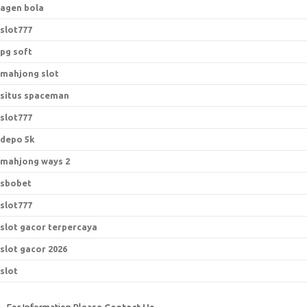
agen bola
slot777
pg soft
mahjong slot
situs spaceman
slot777
depo 5k
mahjong ways 2
sbobet
slot777
slot gacor terpercaya
slot gacor 2026
slot