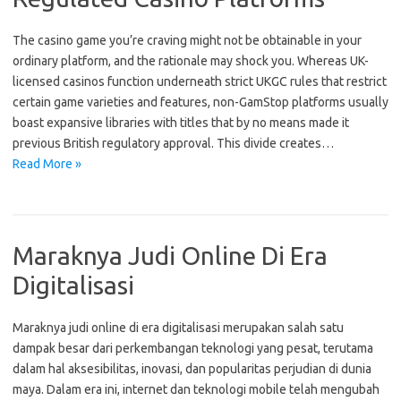
The casino game you’re craving might not be obtainable in your
ordinary platform, and the rationale may shock you. Whereas UK-
licensed casinos function underneath strict UKGC rules that restrict
certain game varieties and features, non-GamStop platforms usually
boast expansive libraries with titles that by no means made it
previous British regulatory approval. This divide creates…
Read More »
Maraknya Judi Online Di Era
Digitalisasi
Maraknya judi online di era digitalisasi merupakan salah satu
dampak besar dari perkembangan teknologi yang pesat, terutama
dalam hal aksesibilitas, inovasi, dan popularitas perjudian di dunia
maya. Dalam era ini, internet dan teknologi mobile telah mengubah