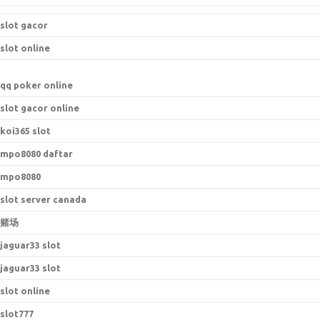
slot gacor
slot online
qq poker online
slot gacor online
koi365 slot
mpo8080 daftar
mpo8080
slot server canada
赌场
jaguar33 slot
jaguar33 slot
slot online
slot777