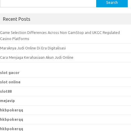
S
e
a
Recent Posts
r
c
Game Selection Differences Across Non GamStop and UKGC Regulated
h
Casino Platforms
f
Maraknya Judi Online Di Era Digitalisasi
o
r
Cara Menjaga Kerahasiaan Akun Judi Online
:
slot gacor
slot online
slot88
mejavip
hkbpokerqq
hkbpokerqq
hkbpokerqq