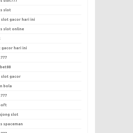
us slot777
us slot
k slot gacor hari ini
us slot online
t
t gacor hari ini
t777
bet88
k slot gacor
n bola
t777
soft
jong slot
us spaceman