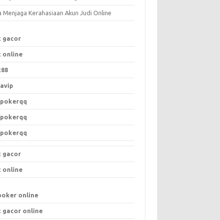
a Menjaga Kerahasiaan Akun Judi Online
t gacor
t online
t88
avip
bpokerqq
bpokerqq
bpokerqq
t gacor
t online
poker online
t gacor online