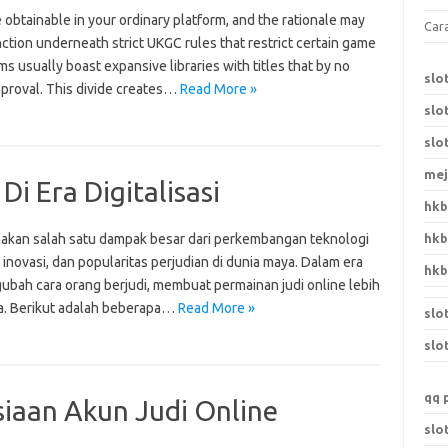
obtainable in your ordinary platform, and the rationale may
Car
tion underneath strict UKGC rules that restrict certain game
s usually boast expansive libraries with titles that by no
slo
pproval. This divide creates…
Read More »
slo
slo
mej
i Era Digitalisasi
hk
rupakan salah satu dampak besar dari perkembangan teknologi
hk
 inovasi, dan popularitas perjudian di dunia maya. Dalam era
hk
gubah cara orang berjudi, membuat permainan judi online lebih
ja. Berikut adalah beberapa…
Read More »
slo
slo
qq 
iaan Akun Judi Online
slo