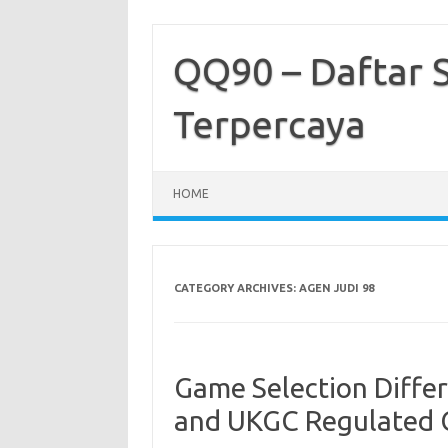
Skip
to
content
QQ90 – Daftar S
Terpercaya
HOME
CATEGORY ARCHIVES:
AGEN JUDI 98
Game Selection Diffe
and UKGC Regulated 