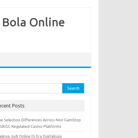
 Bola Online
rch
ecent Posts
e Selection Differences Across Non GamStop
 UKGC Regulated Casino Platforms
knya Judi Online Di Era Digitalisasi