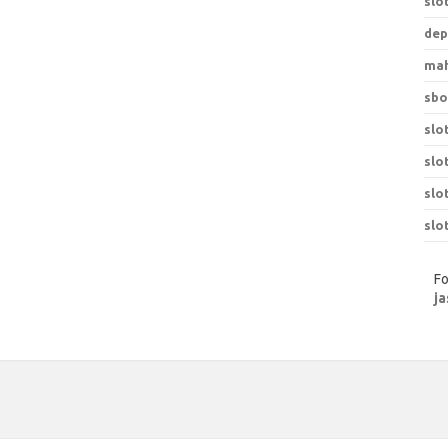
slo
dep
mah
sbo
slo
slo
slo
slo
Fo
ja