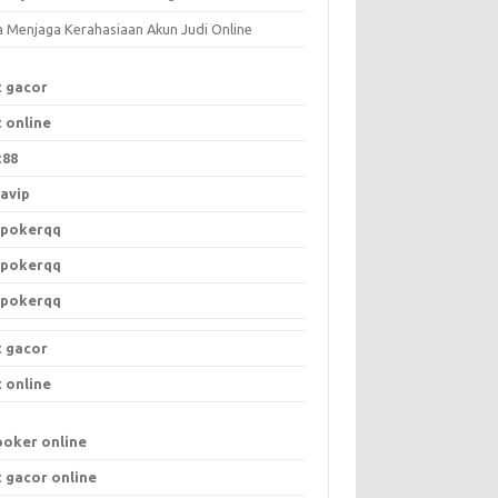
a Menjaga Kerahasiaan Akun Judi Online
t gacor
t online
t88
avip
bpokerqq
bpokerqq
bpokerqq
t gacor
t online
poker online
t gacor online