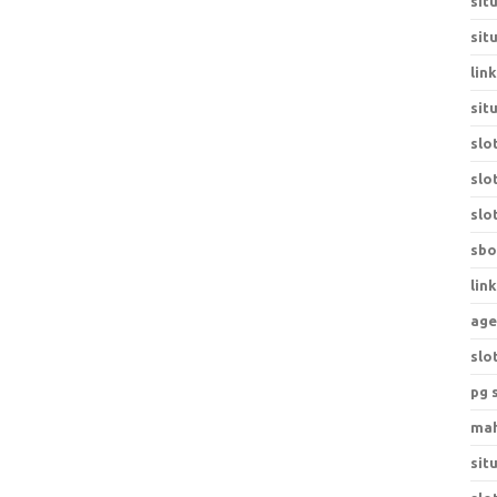
sit
sit
lin
sit
slo
slo
slo
sbo
lin
age
slo
pg 
mah
sit