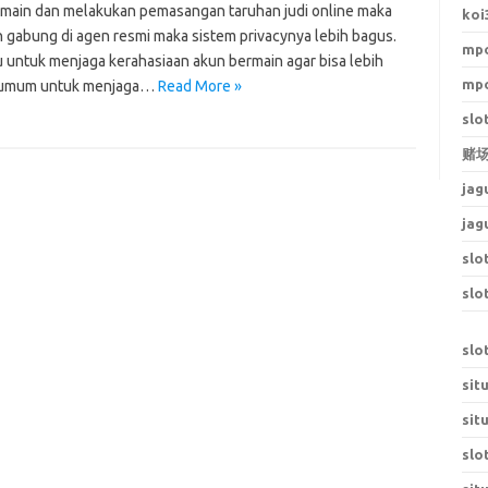
ain dan melakukan pemasangan taruhan judi online maka
koi
 gabung di agen resmi maka sistem privacynya lebih bagus.
mpo
lu untuk menjaga kerahasiaan akun bermain agar bisa lebih
mp
ra umum untuk menjaga…
Read More »
slo
赌
jag
jag
slo
slo
slo
sit
sit
slo