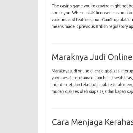
The casino game you’re craving might not be 
shock you. Whereas UK-licensed casinos func
varieties and features, non-GamStop platform
means made it previous British regulatory a
Maraknya Judi Online D
Maraknya judi online di era digitalisasi me
yang pesat, terutama dalam hal aksesibilitas,
ini, internet dan teknologi mobile telah men
mudah diakses oleh siapa saja dan kapan sa
Cara Menjaga Kerahas