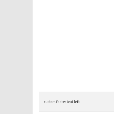
custom footer text left